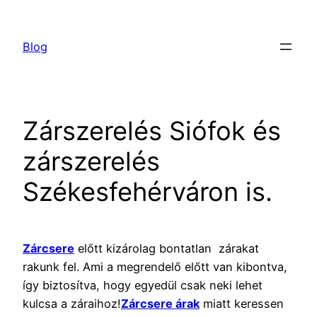
Ugrás
a
Blog
tartalomhoz
Zárszerelés Siófok és
zárszerelés
Székesfehérváron is.
Zárcsere
előtt kizárolag bontatlan zárakat
rakunk fel. Ami a megrendelő előtt van kibontva,
így biztosítva, hogy egyedül csak neki lehet
kulcsa a záraihoz!
Zárcsere árak
miatt keressen