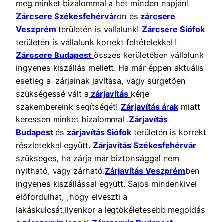
meg minket bizalommal a hét minden napján!
Zárcsere Székesfehérvár
on és
zárcsere
Veszprém
területén is vállalunk!
Zárcsere Siófok
területén is vállalunk korrekt feltételekkel !
Zárcsere Budapest
összes kerületében vállalunk
ingyenes kiszállás mellett. Ha már éppen aktuális
esetleg a zárjainak javítása, vagy sürgetően
szükségessé vált a
zárjavítás
kérje
szakembereink segítségét!
Zárjavítás árak
miatt
keressen minket bizalommal .
Zárjavítás
Budapest
és
zárjavítás Siófok
területén is korrekt
részletekkel együtt.
Zárjavítás Székesfehérvár
szükséges, ha zárja már biztonsággal nem
nyitható, vagy zárható.
Zárjavítás Veszprém
ben
ingyenes kiszállással együtt. Sajos mindenkivel
előfordulhat, ,hogy elveszti a
lakáskulcsát.Ilyenkor a legtökéletesebb megoldás