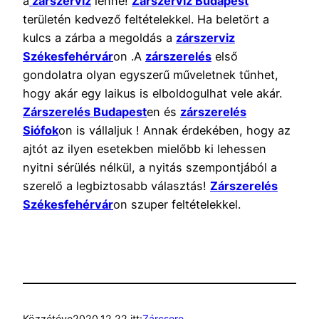
a
zárszerviz
lenne!
Zárszerviz Budapest
területén kedvező feltételekkel. Ha beletört a
kulcs a zárba a megoldás a
zárszerviz
Székesfehérvár
on .A
zárszerelés
első
gondolatra olyan egyszerű műveletnek tűnhet,
hogy akár egy laikus is elboldogulhat vele akár.
Zárszerelés Budapest
en és
zárszerelés
Siófok
on is vállaljuk ! Annak érdekében, hogy az
ajtót az ilyen esetekben mielőbb ki lehessen
nyitni sérülés nélkül, a nyitás szempontjából a
szerelő a legbiztosabb választás!
Zárszerelés
Székesfehérvár
on szuper feltételekkel.
Közzétéve
2020.12.22.
itt:
Zárcsere