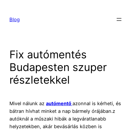
Ugrás
a
Blog
tartalomhoz
Fix autómentés
Budapesten szuper
részletekkel
Mivel nálunk az
autómentő
azonnal is kérheti, és
bátran hívhat minket a nap bármely órájában.z
autóknál a műszaki hibák a legváratlanabb
helyzetekben, akár bevásárlás közben is