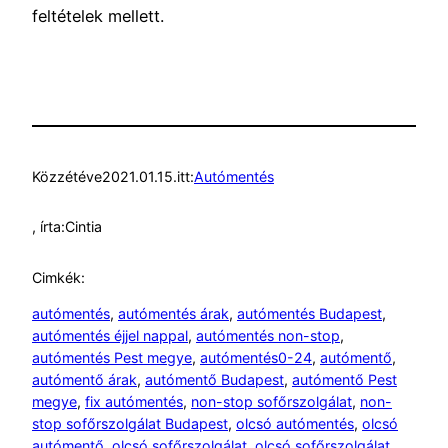
feltételek mellett.
Közzétéve
2021.01.15.
itt:
Autómentés
, írta:
Cintia
Cimkék:
autómentés
, 
autómentés árak
, 
autómentés Budapest
, 
autómentés éjjel nappal
, 
autómentés non-stop
, 
autómentés Pest megye
, 
autómentés0-24
, 
autómentő
, 
autómentő árak
, 
autómentő Budapest
, 
autómentő Pest
megye
, 
fix autómentés
, 
non-stop sofőrszolgálat
, 
non-
stop sofőrszolgálat Budapest
, 
olcsó autómentés
, 
olcsó
autómentő
, 
olcsó sofőrszolgálat
, 
olcsó sofőrszolgálat