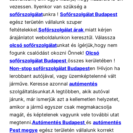
vezessen. Ilyenkor van szükség a
sofőrszolgálat
unkra !
Sofőrszolgálat Budapest
egész terüetén vállalunk szuper
feltételekkel.
Sofőrszolgálat árak
miatt kérjen
árajánlatot weboldalunkon keresztűl. Válassza
olcsó sofőrszolgálat
unkat és ígérjük,hogy nem
fogunk csalódást okozni Önnek!
Olcsó
sofőrszolgálat Budapest
összes kerületében !
Non-stop sofőrszolgálat Budapest
en !Hívjon ha
lerobbant autójával, vagy üzemképtelenné vált
járműve. Keresse azonnal
autómentés
szolgáltatásunkat.A legtöbben, akik autóval
járunk, már ismerjük azt a kellemetlen helyzetet,
amikor a jármű egyszer csak megmakacsolja
magát, és képtelenek vagyunk vele további utat
megtenni.
Autómentés Budapest
és
autómentés
Pest megye
egész területén vállalunk korrekt