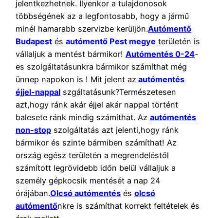
jelentkezhetnek. Ilyenkor a tulajdonosok
többségének az a legfontosabb, hogy a jármű
minél hamarabb szervizbe kerüljön.
Autómentő
Budapest
és
autómentő Pest megye
területén is
vállaljuk a mentést bármikor!
Autómentés 0-24
-
es szolgáltatásunkra bármikor számíthat még
ünnep napokon is ! Mit jelent az
autómentés
éjjel-nappal
szgáltatásunk?Természetesen
azt,hogy ránk akár éjjel akár nappal történt
balesete ránk mindig számíthat. Az
autómentés
non-stop
szolgáltatás azt jelenti,hogy ránk
bármikor és szinte bármiben számíthat! Az
ország egész területén a megrendeléstől
számított legrövidebb időn belül vállaljuk a
személy gépkocsik mentését a nap 24
órájában.
Olcsó autómentés
és
olcsó
autómentő
nkre is számíthat korrekt feltételek és