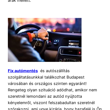
árak mellett.
Fix autómentés
és autószállítás
szolgáltatásunkkal találkozhat Budapest
városában és országos szinten egyaránt!
Rengeteg olyan szituáció adódhat, amikor nem
szeretnél lemondani az autód nyújtotta
kényelemről, viszont felszabadultan szeretnél
szórakozni, ami ugye kizárja, hogy hazafelé is Ön