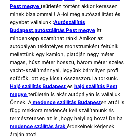
Pest megye
teürletén történt akkor keressen
minek bizalommal ! AHol még autószállítást és
egyebet vállalunk :
Autószállítás
Budapest
,
autószállítás Pest megye
itt
mindenképp számíthat ránk! Amikor az
autópályán tekintélyes monstrumként feltűnik
mellettünk egy kamion, platóján négy méter
magas, húsz méter hosszú, három méter széles
yacht-szállítmánnyal, legyünk bármilyen profi
sofőrök, ott egy kicsit összeszorul a torkunk.
Hajó szállítás Budapest
és
hajó szállítás Pest
megye
területén is akár autópályán is vállaljuk
Önnek. A
medence szállítás Budapest
en attól is
függ mekkora medencét kell szállítanunk és
természetesen az is ,hogy helyileg hova! De ha
medence szállítás árak
érdekelnék kérjenek
árajánlatot!