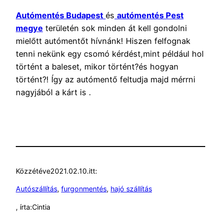
Autómentés Budapest
és
autómentés Pest
megye
területén sok minden át kell gondolni
mielőtt autómentőt hívnánk! Hiszen felfognak
tenni nekünk egy csomó kérdést,mint például hol
történt a baleset, mikor történt?és hogyan
történt?! Így az autómentő feltudja majd mérrni
nagyjából a kárt is .
Közzétéve
2021.02.10.
itt:
Autószállítás
, 
furgonmentés
, 
hajó szállítás
, írta:
Cintia