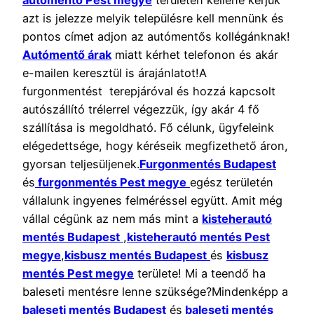
autómentő Pest megye
területén kellene kérjük
azt is jelezze melyik településre kell mennünk és
pontos címet adjon az autómentős kollégánknak!
Autómentő árak
miatt kérhet telefonon és akár
e-mailen keresztül is árajánlatot!A
furgonmentést terepjáróval és hozzá kapcsolt
autószállító trélerrel végezzük, így akár 4 fő
szállítása is megoldható. Fő célunk, ügyfeleink
elégedettsége, hogy kéréseik megfizethető áron,
gyorsan teljesüljenek.
Furgonmentés Budapest
és
furgonmentés Pest megye
egész területén
vállalunk ingyenes felméréssel együtt. Amit még
vállal cégünk az nem más mint a
kisteherautó
mentés Budapest
,
kisteherautó mentés Pest
megye
,
kisbusz mentés Budapest
és
kisbusz
mentés Pest megye
területe! Mi a teendő ha
baleseti mentésre lenne szüksége?Mindenképp a
baleseti mentés Budapest
és
baleseti mentés