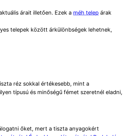
tuális árait illetően. Ezek a
méh telep
árak
egyes telepek között árkülönbségek lehetnek,
iszta réz sokkal értékesebb, mint a
yen típusú és minőségű fémet szeretnél eladni,
logatni őket, mert a tiszta anyagokért