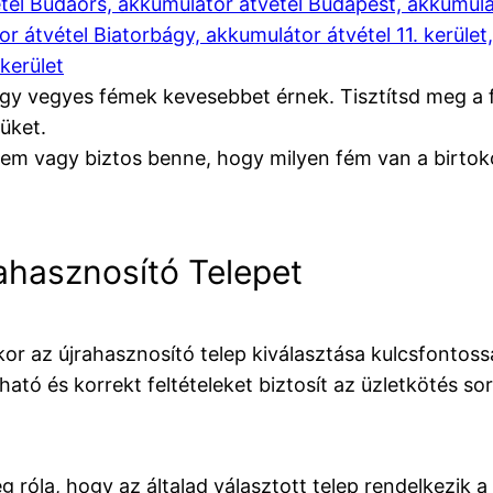
tel Budaörs, akkumulátor átvétel Budapest, akkumulát
r átvétel Biatorbágy, akkumulátor átvétel 11. kerület
 kerület
gy vegyes fémek kevesebbet érnek. Tisztítsd meg a
üket.
em vagy biztos benne, hogy milyen fém van a birtok
rahasznosító Telepet
or az újrahasznosító telep kiválasztása kulcsfontos
ató és korrekt feltételeket biztosít az üzletkötés so
 róla, hogy az általad választott telep rendelkezik 