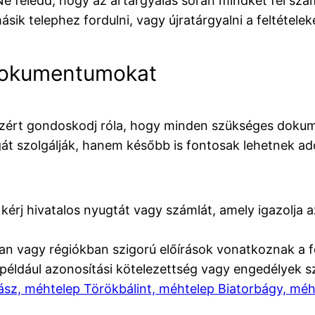
e feledd, hogy az ártárgyalás során mindkét fél s
sik telephez fordulni, vagy újratárgyalni a feltételek
 Dokumentumokat
, ezért gondoskodj róla, hogy minden szükséges doku
t szolgálják, hanem később is fontosak lehetnek ad
érj hivatalos nyugtát vagy számlát, amely igazolja a
n vagy régiókban szigorú előírások vonatkoznak a f
például azonosítási kötelezettség vagy engedélyek 
z, méhtelep Törökbálint, méhtelep Biatorbágy, méhte