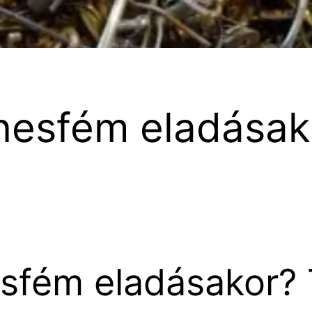
zínesfém eladása
nesfém eladásakor?