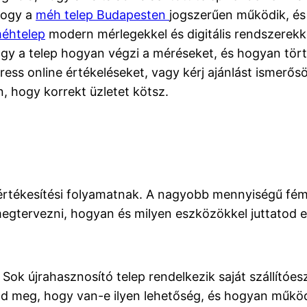
hogy a
méh telep Budapesten
jogszerűen működik, és
éhtelep
modern mérlegekkel és digitális rendszerekk
gy a telep hogyan végzi a méréseket, és hogyan törté
ess online értékeléseket, vagy kérj ajánlást ismerősö
n, hogy korrekt üzletet kötsz.
értékesítési folyamatnak. A nagyobb mennyiségű fémek
megtervezni, hogyan és milyen eszközökkel juttatod e
Sok újrahasznosító telep rendelkezik saját szállítóe
dezd meg, hogy van-e ilyen lehetőség, és hogyan működ