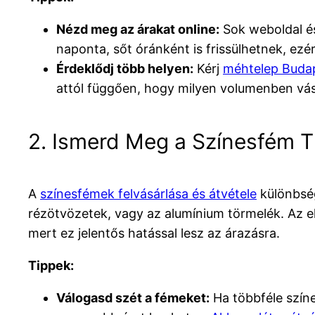
Nézd meg az árakat online:
Sok weboldal és 
naponta, sőt óránként is frissülhetnek, ezé
Érdeklődj több helyen:
Kérj
méhtelep Buda
attól függően, hogy milyen volumenben vásá
2. Ismerd Meg a Színesfém T
A
színesfémek felvásárlása és átvétele
különbség
rézötvözetek, vagy az alumínium törmelék. Az e
mert ez jelentős hatással lesz az árazásra.
Tippek:
Válogasd szét a fémeket:
Ha többféle színe