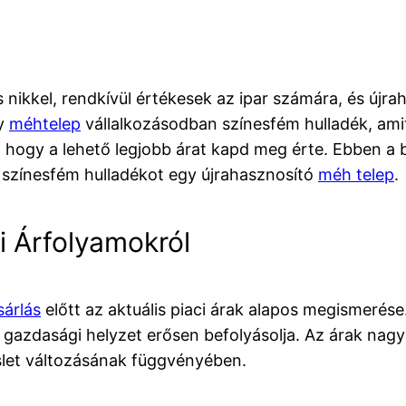
 nikkel, rendkívül értékesek az ipar számára, és újr
gy
méhtelep
vállalkozásodban színesfém hulladék, ami
hogy a lehető legjobb árat kapd meg érte. Ebben a b
 színesfém hulladékot egy újrahasznosító
méh telep
.
ci Árfolyamokról
sárlás
előtt az aktuális piaci árak alapos megismerése
s gazdasági helyzet erősen befolyásolja. Az árak nag
slet változásának függvényében.