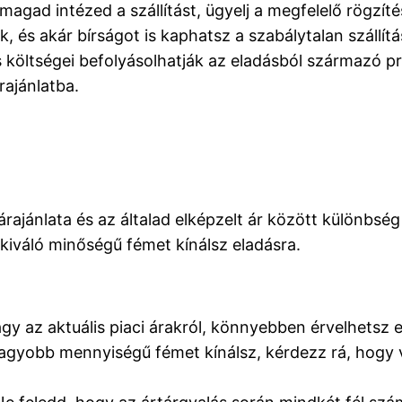
agad intézed a szállítást, ügyelj a megfelelő rögzíté
 és akár bírságot is kaphatsz a szabálytalan szállítá
s költségei befolyásolhatják az eladásból származó prof
rajánlatba.
rajánlata és az általad elképzelt ár között különbség 
iváló minőségű fémet kínálsz eladásra.
agy az aktuális piaci árakról, könnyebben érvelhetsz 
gyobb mennyiségű fémet kínálsz, kérdezz rá, hogy