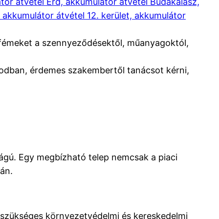
or átvétel Érd, akkumulátor átvétel Budakalász,
, akkumulátor átvétel 12. kerület, akkumulátor
 fémeket a szennyeződésektől, műanyagoktól,
odban, érdemes szakembertől tanácsot kérni,
ságú. Egy megbízható telep nemcsak a piaci
rán.
a szükséges környezetvédelmi és kereskedelmi