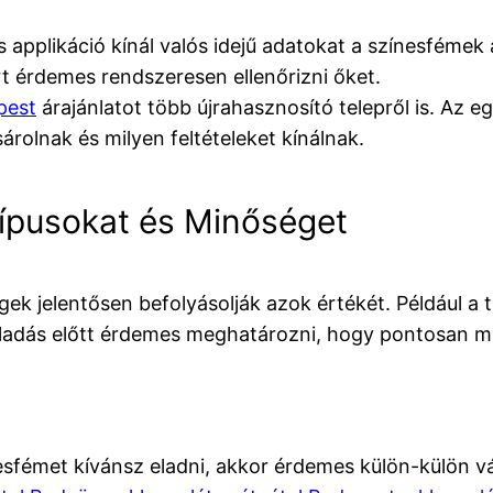
applikáció kínál valós idejű adatokat a színesfémek ak
rt érdemes rendszeresen ellenőrizni őket.
pest
árajánlatot több újrahasznosító telepről is. Az 
rolnak és milyen feltételeket kínálnak.
ípusokat és Minőséget
ek jelentősen befolyásolják azok értékét. Például a t
ladás előtt érdemes meghatározni, hogy pontosan mil
sfémet kívánsz eladni, akkor érdemes külön-külön vá