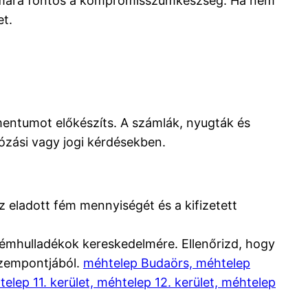
zámára fontos a kompromisszumkészség. Ha nem
et.
mentumot előkészíts. A számlák, nyugták és
ózási vagy jogi kérdésekben.
z eladott fém mennyiségét és a kifizetett
émhulladékok kereskedelmére. Ellenőrizd, hogy
szempontjából.
méhtelep Budaörs, méhtelep
lep 11. kerület, méhtelep 12. kerület, méhtelep