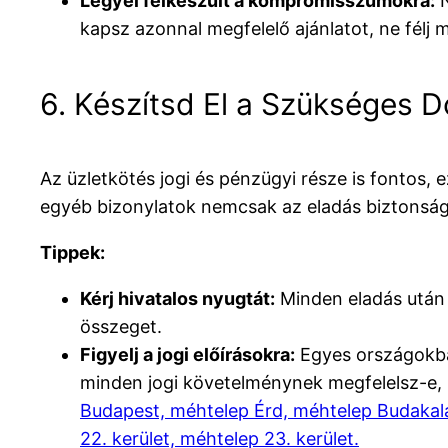
Legyél felkészült a kompromisszumokra:
N
kapsz azonnal megfelelő ajánlatot, ne félj má
6. Készítsd El a Szükséges
Az üzletkötés jogi és pénzügyi része is fontos
egyéb bizonylatok nemcsak az eladás biztonságá
Tippek:
Kérj hivatalos nyugtát:
Minden eladás után k
összeget.
Figyelj a jogi előírásokra:
Egyes országokba
minden jogi követelménynek megfelelsz-e, 
Budapest, méhtelep Érd, méhtelep Budakalás
22. kerület, méhtelep 23. kerület.