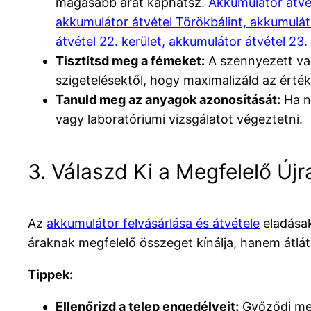
magasabb árat kaphatsz.
Akkumulátor átvé
akkumulátor átvétel Törökbálint, akkumuláto
átvétel 22. kerület, akkumulátor átvétel 23.
Tisztítsd meg a fémeket:
A szennyezett va
szigetelésektől, hogy maximalizáld az érték
Tanuld meg az anyagok azonosítását:
Ha n
vagy laboratóriumi vizsgálatot végeztetni.
3. Válaszd Ki a Megfelelő Új
Az
akkumulátor felvásárlása és átvétele
eladásak
áraknak megfelelő összeget kínálja, hanem átláth
Tippek:
Ellenőrizd a telep engedélyeit:
Győződj meg