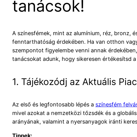
tanácsok!
A színesfémek, mint az alumínium, réz, bronz, és
fenntarthatóság érdekében. Ha van otthon va
szempontot figyelembe venni annak érdekében, 
tanácsokat adunk, hogy sikeresen értékesítsd a
1. Tájékozódj az Aktuális Pia
Az első és legfontosabb lépés a
színesfém felvá
mivel azokat a nemzetközi tőzsdék és a globáli
arányának, valamint a nyersanyagok iránti kere
Tippek: