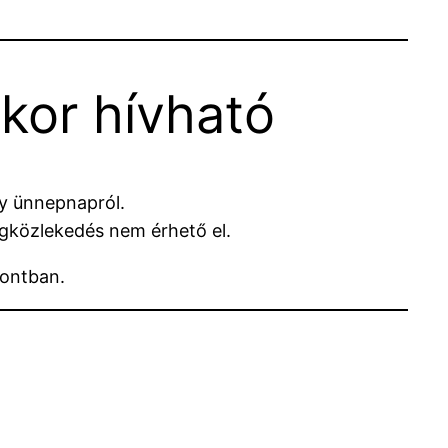
ikor hívható
gy ünnepnapról.
egközlekedés nem érhető el.
pontban.