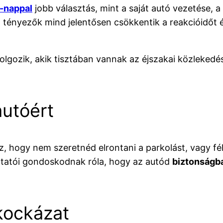
l-nappal
jobb választás, mint a saját autó vezetése, a
ő tényezők mind jelentősen csökkentik a reakcióidőt 
lgozik, akik tisztában vannak az éjszakai közlekedés
autóért
z, hogy nem szeretnéd elrontani a parkolást, vagy fél
ltatói gondoskodnak róla, hogy az autód
biztonságba
 kockázat