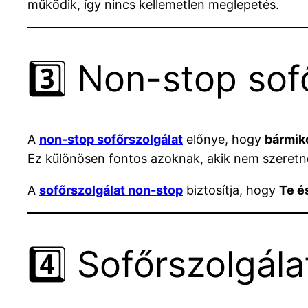
működik, így nincs kellemetlen meglepetés.
3️⃣ Non-stop sof
A
non-stop sofőrszolgálat
előnye, hogy
bármik
Ez különösen fontos azoknak, akik nem szeretné
A
sofőrszolgálat non-stop
biztosítja, hogy
Te é
4️⃣ Sofőrszolgál