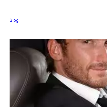
Ugrás
a
tartalomhoz
Blog