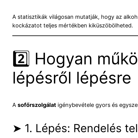
A statisztikák világosan mutatják, hogy az alkoh
kockázatot teljes mértékben kiküszöbölheted.
2️⃣ Hogyan működ
lépésről lépésre
A
sofőrszolgálat
igénybevétele gyors és egysze
➤ 1. Lépés: Rendelés te