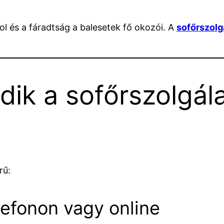
ol és a fáradtság a balesetek fő okozói. A
sofőrszolg
ik a sofőrszolgála
rű:
lefonon vagy online