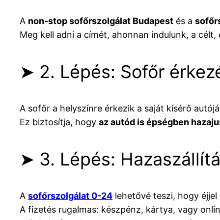
A
non-stop sofőrszolgálat Budapest
és a
sofőr
Meg kell adni a címét, ahonnan indulunk, a célt, 
➤ 2. Lépés: Sofőr érkez
A sofőr a helyszínre érkezik a saját kísérő autój
Ez biztosítja, hogy
az autód is épségben hazaj
➤ 3. Lépés: Hazaszállít
A
sofőrszolgálat 0-24
lehetővé teszi, hogy éjje
A fizetés rugalmas: készpénz, kártya, vagy onli