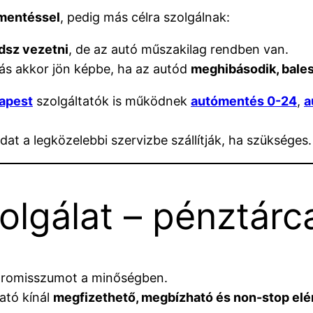
mentéssel
, pedig más célra szolgálnak:
dsz vezetni
, de az autó műszakilag rendben van.
ás akkor jön képbe, ha az autód
meghibásodik, bales
apest
szolgáltatók is működnek
autómentés 0-24
,
a
dat a legközelebbi szervizbe szállítják, ha szükséges.
zolgálat – pénztár
romisszumot a minőségben.
ató kínál
megfizethető, megbízható és non-stop elé