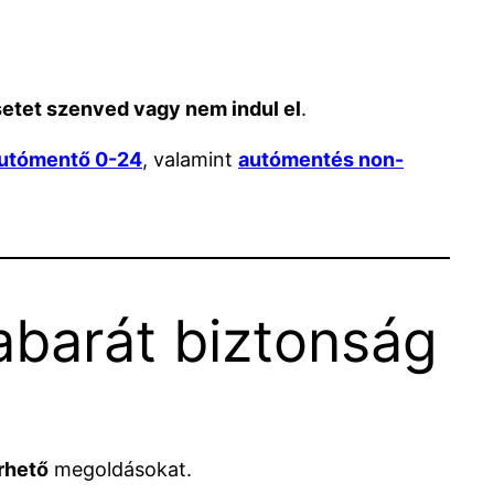
etet szenved vagy nem indul el
.
utómentő 0-24
, valamint
autómentés non-
cabarát biztonság
rhető
megoldásokat.