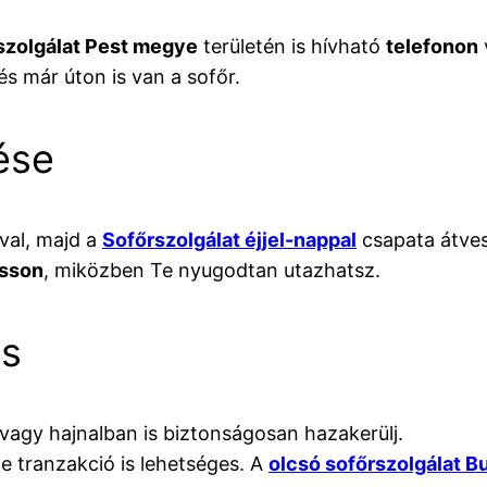
szolgálat Pest megye
területén is hívható
telefonon
és már úton is van a sofőr.
ése
ával, majd a
Sofőrszolgálat éjjel-nappal
csapata átves
usson
, miközben Te nyugodtan utazhatsz.
ás
l vagy hajnalban is biztonságosan hazakerülj.
ne tranzakció is lehetséges. A
olcsó sofőrszolgálat B