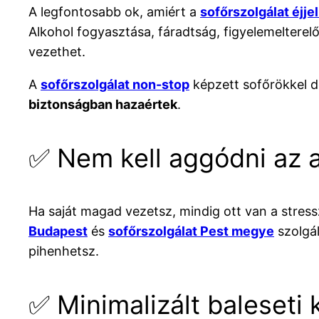
A legfontosabb ok, amiért a
sofőrszolgálat éjje
Alkohol fogyasztása, fáradtság, figyelemelterel
vezethet.
A
sofőrszolgálat non-stop
képzett sofőrökkel do
biztonságban hazaértek
.
✅ Nem kell aggódni az 
Ha saját magad vezetsz, mindig ott van a stress
Budapest
és
sofőrszolgálat Pest megye
szolgá
pihenhetsz.
✅ Minimalizált baleseti