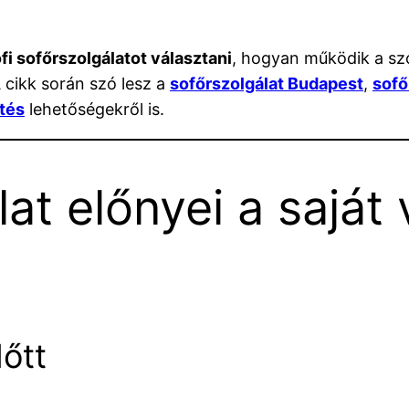
i sofőrszolgálatot választani
, hogyan működik a szo
 cikk során szó lesz a
sofőrszolgálat Budapest
,
sofő
tés
lehetőségekről is.
lat előnyei a sajá
őtt