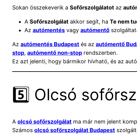
Sokan összekeverik a
Sofőrszolgálatot
az
autó
A
Sofőrszolgálat
akkor segít, ha
Te nem tu
Az
autómentés
vagy
autómentő
szolgáltat
Az
autómentés Budapest
és az
autómentő Bud
stop
,
autómentő non-stop
rendszerben.
Ez azt jelenti, hogy bármikor hívható, és az autó
5️⃣ Olcsó sofőrs
A
olcsó sofőrszolgálat
ma már nem jelent komp
Számos
olcsó sofőrszolgálat Budapest
szolgált