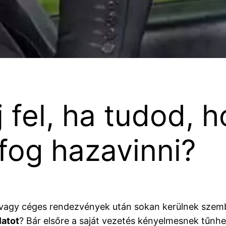
 fel, ha tudod, 
 fog hazavinni?
ek vagy céges rendezvények után sokan kerülnek szem
latot
? Bár elsőre a saját vezetés kényelmesnek tűnh