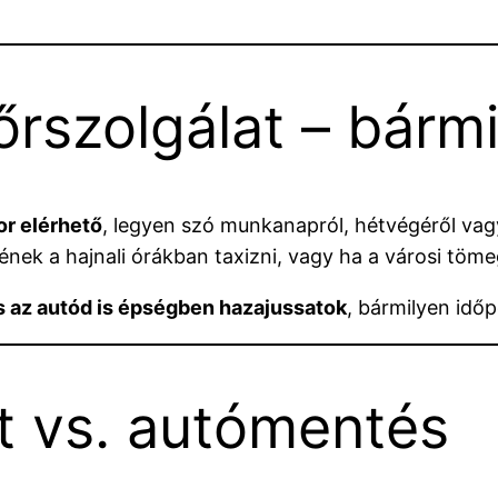
őrszolgálat – bárm
or elérhető
, legyen szó munkanapról, hétvégéről va
nek a hajnali órákban taxizni, vagy ha a városi töm
s az autód is épségben hazajussatok
, bármilyen idő
at vs. autómentés