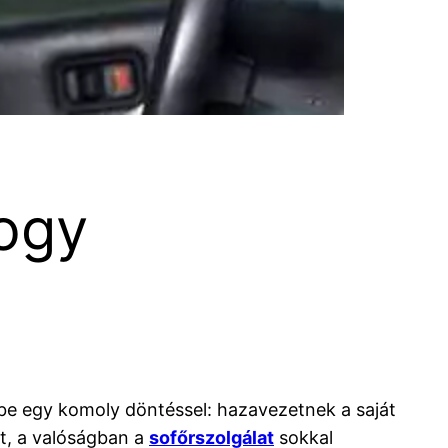
hogy
be egy komoly döntéssel: hazavezetnek a saját
et, a valóságban a
sofőrszolgálat
sokkal