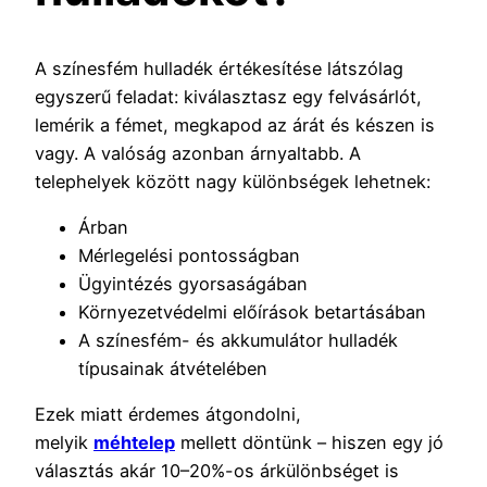
A színesfém hulladék értékesítése látszólag
egyszerű feladat: kiválasztasz egy felvásárlót,
lemérik a fémet, megkapod az árát és készen is
vagy. A valóság azonban árnyaltabb. A
telephelyek között nagy különbségek lehetnek:
Árban
Mérlegelési pontosságban
Ügyintézés gyorsaságában
Környezetvédelmi előírások betartásában
A színesfém- és akkumulátor hulladék
típusainak átvételében
Ezek miatt érdemes átgondolni,
melyik
méhtelep
mellett döntünk – hiszen egy jó
választás akár 10–20%-os árkülönbséget is