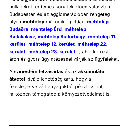
hulladékot, érdemes körültekintően választani.
Budapesten és az agglomerációban rengeteg
olyan
méhtelep
működik – például
méhtelep
Budaörs
,
méhtelep Érd
,
méhtelep
Budakalász
,
méhtelep Biatorbágy
,
méhtelep 11.
kerület
,
méhtelep 12. kerület
,
méhtelep 22.
kerület
,
méhtelep 23. kerület
–, ahol korrekt
áron és gyors ügyintézéssel várják az ügyfeleket.
A
színesfém felvásárlás
és az
akkumulátor
átvétel
kiváló lehetőség arra, hogy a
feleslegessé vált anyagokból pénzt csinálj,
miközben támogatod a környezetvédelmet is.