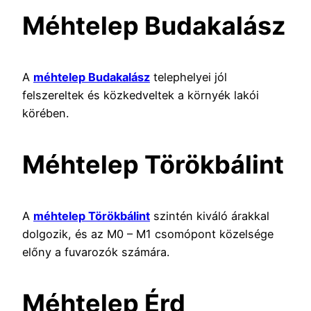
Méhtelep Budakalász
A
méhtelep Budakalász
telephelyei jól
felszereltek és közkedveltek a környék lakói
körében.
Méhtelep Törökbálint
A
méhtelep Törökbálint
szintén kiváló árakkal
dolgozik, és az M0 – M1 csomópont közelsége
előny a fuvarozók számára.
Méhtelep Érd