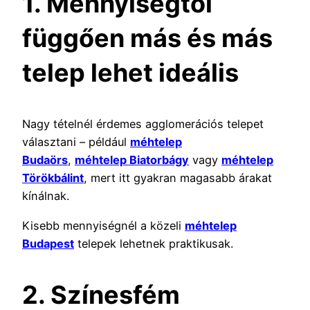
1. Mennyiségtől
függően más és más
telep lehet ideális
Nagy tételnél érdemes agglomerációs telepet
választani – például
méhtelep
Budaörs
,
méhtelep Biatorbágy
vagy
méhtelep
Törökbálint
, mert itt gyakran magasabb árakat
kínálnak.
Kisebb mennyiségnél a közeli
méhtelep
Budapest
telepek lehetnek praktikusak.
2. Színesfém