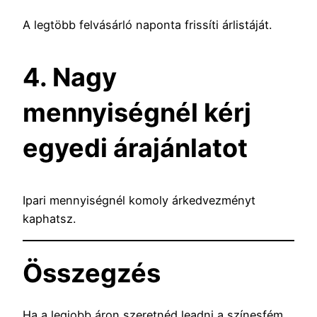
A legtöbb felvásárló naponta frissíti árlistáját.
4. Nagy
mennyiségnél kérj
egyedi árajánlatot
Ipari mennyiségnél komoly árkedvezményt
kaphatsz.
Összegzés
Ha a legjobb áron szeretnéd leadni a színesfém