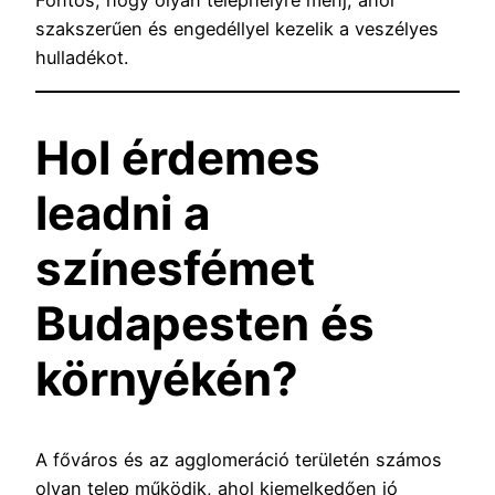
Fontos, hogy olyan telephelyre menj, ahol
szakszerűen és engedéllyel kezelik a veszélyes
hulladékot.
Hol érdemes
leadni a
színesfémet
Budapesten és
környékén?
A főváros és az agglomeráció területén számos
olyan telep működik, ahol kiemelkedően jó