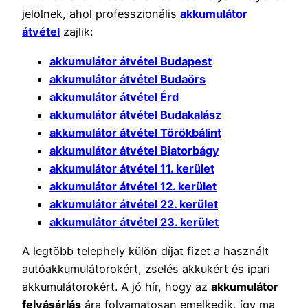
jelölnek, ahol professzionális
akkumulátor
átvétel
zajlik:
akkumulátor átvétel Budapest
akkumulátor átvétel Budaörs
akkumulátor átvétel Érd
akkumulátor átvétel Budakalász
akkumulátor átvétel Törökbálint
akkumulátor átvétel Biatorbágy
akkumulátor átvétel 11. kerület
akkumulátor átvétel 12. kerület
akkumulátor átvétel 22. kerület
akkumulátor átvétel 23. kerület
A legtöbb telephely külön díjat fizet a használt
autóakkumulátorokért, zselés akkukért és ipari
akkumulátorokért. A jó hír, hogy az
akkumulátor
felvásárlás
ára folyamatosan emelkedik, így ma