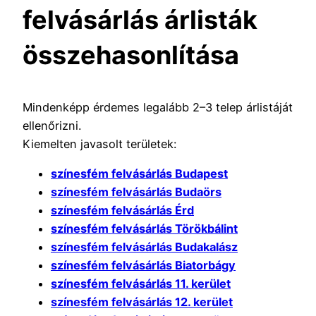
felvásárlás árlisták
összehasonlítása
Mindenképp érdemes legalább 2–3 telep árlistáját
ellenőrizni.
Kiemelten javasolt területek:
színesfém felvásárlás Budapest
színesfém felvásárlás Budaörs
színesfém felvásárlás Érd
színesfém felvásárlás Törökbálint
színesfém felvásárlás Budakalász
színesfém felvásárlás Biatorbágy
színesfém felvásárlás 11. kerület
színesfém felvásárlás 12. kerület