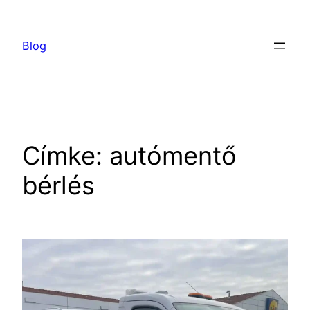
Ugrás
a
Blog
tartalomhoz
Címke:
autómentő
bérlés