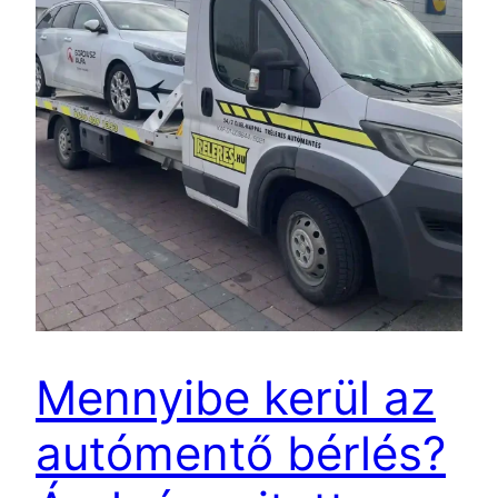
Mennyibe kerül az
autómentő bérlés?