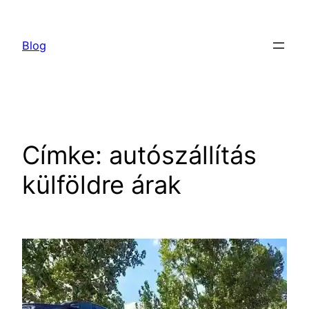
Ugrás
a
Blog
tartalomhoz
Címke:
autószállítás
külföldre árak