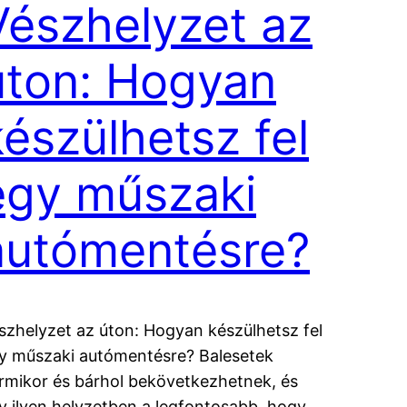
Vészhelyzet az
úton: Hogyan
készülhetsz fel
egy műszaki
autómentésre?
szhelyzet az úton: Hogyan készülhetsz fel
y műszaki autómentésre? Balesetek
rmikor és bárhol bekövetkezhetnek, és
y ilyen helyzetben a legfontosabb, hogy