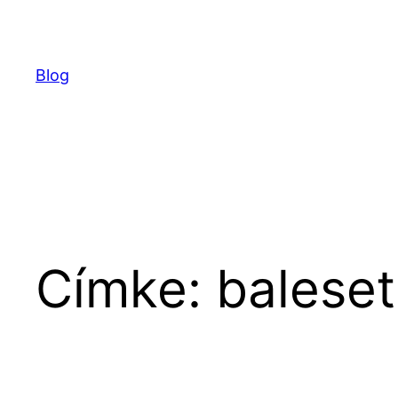
Ugrás
a
tartalomhoz
Blog
Címke:
balese