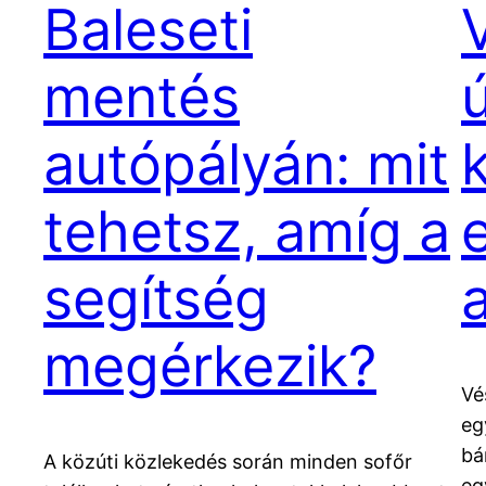
Baleseti
mentés
autópályán: mit
tehetsz, amíg a
segítség
megérkezik?
Vé
eg
bá
A közúti közlekedés során minden sofőr
eg