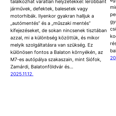
találkozhat váratlan helyzetekkel: lerobbant
mi
járművek, defektek, balesetek vagy
pe
motorhibák. Ilyenkor gyakran halljuk a
gy
„autómentés” és a „műszaki mentés”
cs
kifejezéseket, de sokan nincsenek tisztában
ko
azzal, mi a különbség közöttük, és mikor
ré
melyik szolgáltatásra van szükség. Ez
ba
különösen fontos a Balaton környékén, az
20
M7-es autópálya szakaszain, mint Siófok,
Zamárdi, Balatonföldvár és…
2025.11.12.