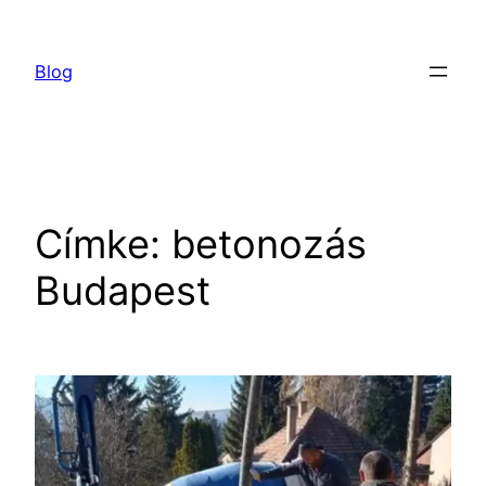
Ugrás
a
Blog
tartalomhoz
Címke:
betonozás
Budapest