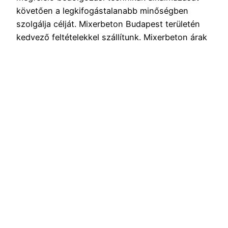
követően a legkifogástalanabb minőségben
szolgálja célját. Mixerbeton Budapest területén
kedvező feltételekkel szállítunk. Mixerbeton árak
korrekt részletekkel .Mixerbeton szállítása
alapvetően a megrendelt betontípustól függ. A
földnedves beton szállítható billencs
gépkocsikkal, azonban a mixerbeton csak mixer
gépkocsikkal…
2021.01.12.
Blog
Büszke üzemeltető:
WordPress