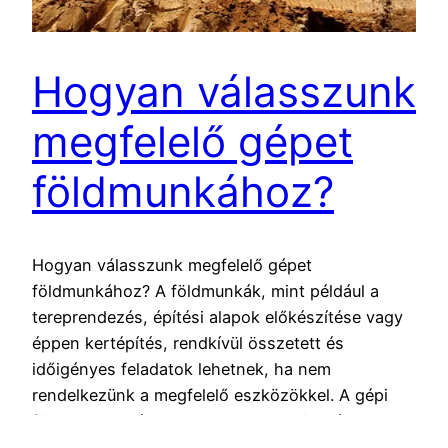
Hogyan válasszunk
megfelelő gépet
földmunkához?
Hogyan válasszunk megfelelő gépet
földmunkához? A földmunkák, mint például a
tereprendezés, építési alapok előkészítése vagy
éppen kertépítés, rendkívül összetett és
időigényes feladatok lehetnek, ha nem
rendelkezünk a megfelelő eszközökkel. A gépi
földmunka számos területen megkönnyíti a
munkát, hiszen a megfelelő gép használatával