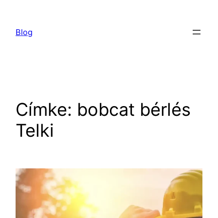
Ugrás
a
Blog
tartalomhoz
Címke:
bobcat bérlés
Telki