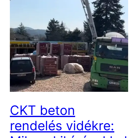
CKT beton
rendelés vidékre: