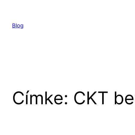
Ugrás
a
tartalomhoz
Blog
Címke:
CKT be