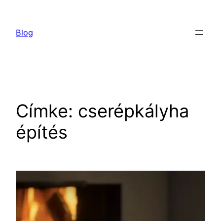
Ugrás
a
Blog
tartalomhoz
Címke:
cserépkályha
építés