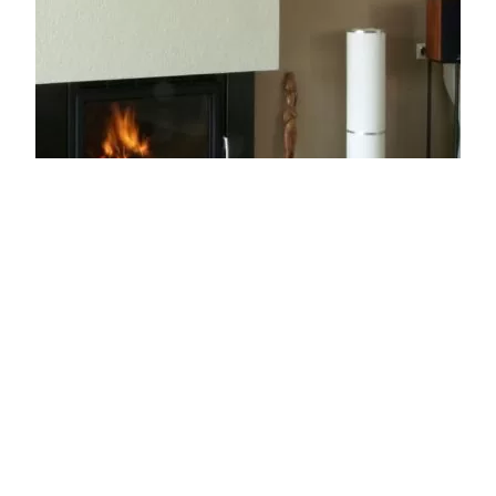
Kandalló átrakás