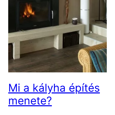
Mi a kályha építés
menete?