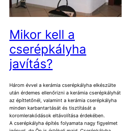
Mikor kell a
cserépkályha
javítás?
Három évvel a kerámia cserépkályha elkészülte
után érdemes ellenőrizni a kerámia cserépkályhát
az építtetőnél, valamint a kerámia cserépkályha
minden karbantartását és tisztítását a
koromlerakódások eltávolítása érdekében.
A cserépkályha építés folyamata nagy figyelmet
igényel, de Ön is értékeli majd. Cserépkályha