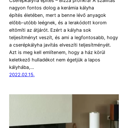
Cserépkályha építés – Bízza profikra! A szállítás
nagyon fontos dolog a kerámia kályha
építés életében, mert a benne lévő anyagok
előbb-utóbb leégnek, és a lerakódott korom
eltömíti az átjárót. Ezért a kályha sok
teljesítményt veszít, és ami a legfontosabb, hogy
a cserépkályha javítás elveszíti teljesítményét.
Azt is meg kell említenem, hogy a ház körül
keletkező hulladékot nem égetjük a lapos
kályhába,…
2022.02.15.