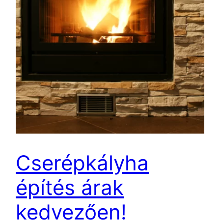
Cserépkályha
építés árak
kedvezően!