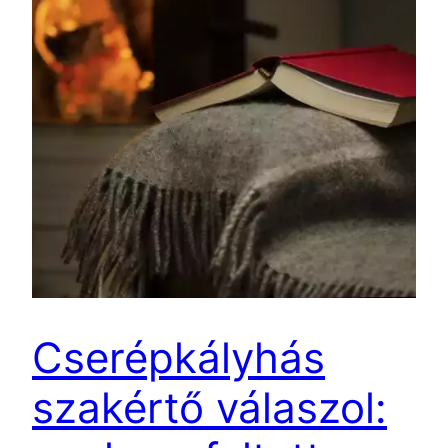
Cserépkályhás
szakértő válaszol: