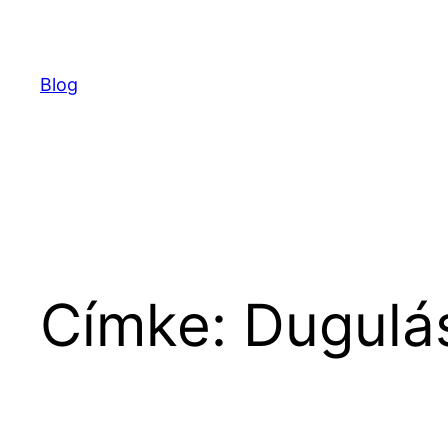
Ugrás
a
tartalomhoz
Blog
Címke:
Dugulás