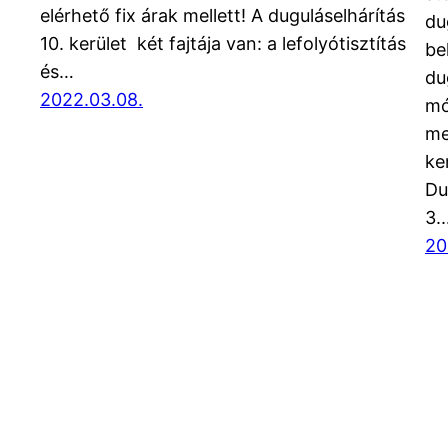
elérhető fix árak mellett! A duguláselhárítás
du
10. kerület két fajtája van: a lefolyótisztítás
be
és…
du
2022.03.08.
mó
me
ke
Du
3.
20