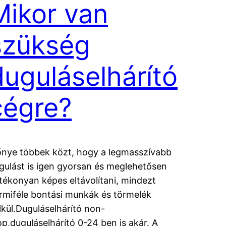
Mikor van
szükség
duguláselhárító
cégre?
őnye többek közt, hogy a legmasszívabb
gulást is igen gyorsan és meglehetősen
tékonyan képes eltávolítani, mindezt
rmiféle bontási munkák és törmelék
lkül.Duguláselhárító non-
op,duguláselhárító 0-24 ben is akár. A