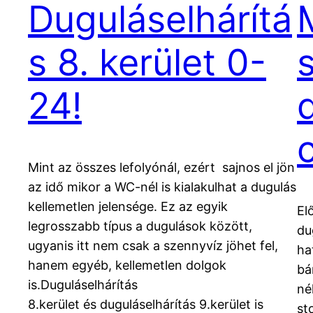
Duguláselhárítá
s 8. kerület 0-
24!
Mint az összes lefolyónál, ezért sajnos el jön
az idő mikor a WC-nél is kialakulhat a dugulás
kellemetlen jelensége. Ez az egyik
El
legrosszabb típus a dugulások között,
du
ugyanis itt nem csak a szennyvíz jöhet fel,
ha
hanem egyéb, kellemetlen dolgok
bá
is.Duguláselhárítás
né
8.kerület és duguláselhárítás 9.kerület is
st