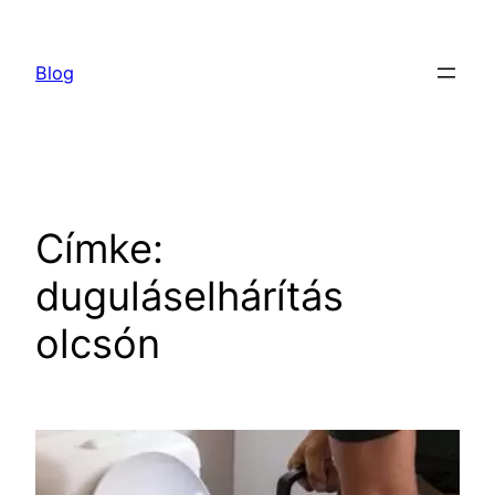
Ugrás
a
Blog
tartalomhoz
Címke:
duguláselhárítás
olcsón