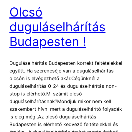
Olcsó
duguláselhárítás
Budapesten !
Duguláselhárítás Budapesten korrekt feltételekkel
együtt. Ha szerencséje van a duguláselhárítás
olcsón is elvégezhető akár.Cégünknél a
duguláselhárítás 0-24 és duguláselhárítás non-
stop is elérhető.Mi számít olcsó
duguláselhárításnak?Mondjuk mikor nem kell
szakembert hívni mert a duguláselhárító folyadék
is elég még .Az olcsó duguláselhárítás
Budapesten is elérhető kedvező feltételekkel és
árakkal. A duguláselhárítás árakat megtekintheti