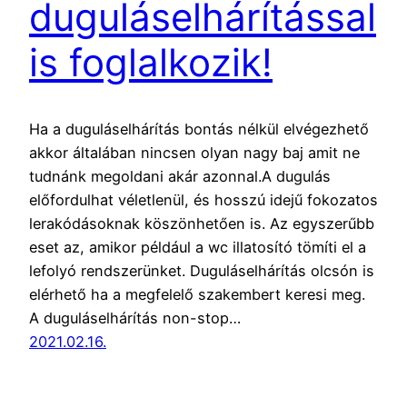
duguláselhárítással
is foglalkozik!
Ha a duguláselhárítás bontás nélkül elvégezhető
akkor általában nincsen olyan nagy baj amit ne
tudnánk megoldani akár azonnal.A dugulás
előfordulhat véletlenül, és hosszú idejű fokozatos
lerakódásoknak köszönhetően is. Az egyszerűbb
eset az, amikor például a wc illatosító tömíti el a
lefolyó rendszerünket. Duguláselhárítás olcsón is
elérhető ha a megfelelő szakembert keresi meg.
A duguláselhárítás non-stop…
2021.02.16.