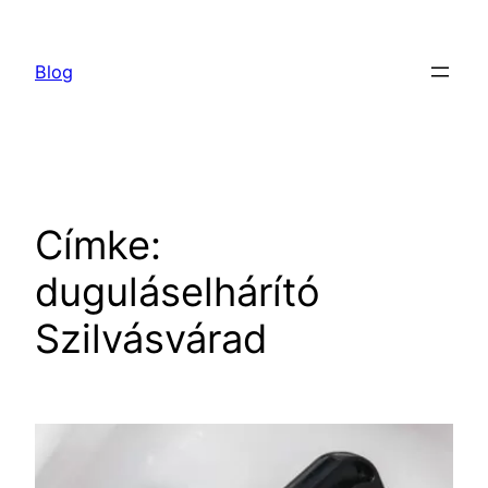
Ugrás
a
Blog
tartalomhoz
Címke:
duguláselhárító
Szilvásvárad