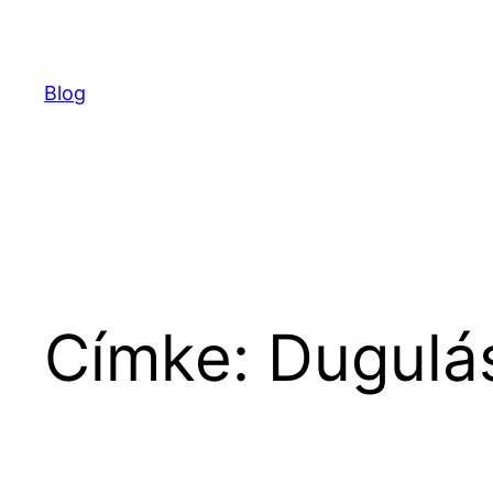
Ugrás
a
tartalomhoz
Blog
Címke:
Dugulás