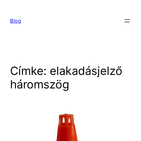
Ugrás
a
Blog
tartalomhoz
Címke:
elakadásjelző
háromszög