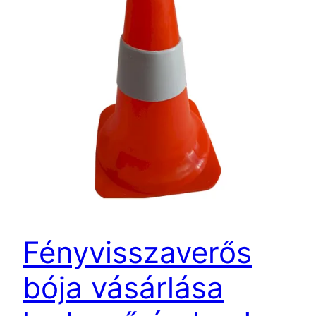
Fényvisszaverős
bója vásárlása