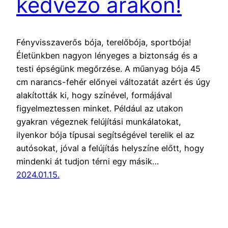
kedvező árakon!
Fényvisszaverős bója, terelőbója, sportbója!
Életünkben nagyon lényeges a biztonság és a
testi épségünk megőrzése. A műanyag bója 45
cm narancs-fehér előnyei változatát azért és úgy
alakították ki, hogy színével, formájával
figyelmeztessen minket. Például az utakon
gyakran végeznek felújítási munkálatokat,
ilyenkor bója típusai segítségével terelik el az
autósokat, jóval a felújítás helyszíne előtt, hogy
mindenki át tudjon térni egy másik…
2024.01.15.