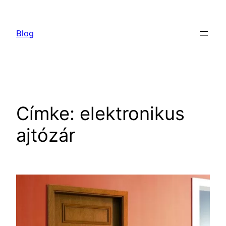
Ugrás
a
Blog
tartalomhoz
Címke:
elektronikus
ajtózár