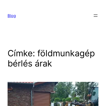
Ugrás
a
Blog
tartalomhoz
Címke:
földmunkagép
bérlés árak