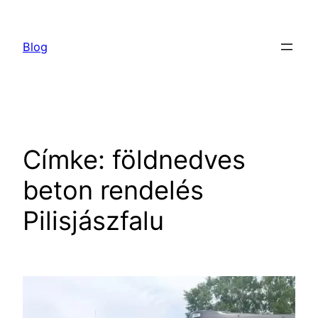
Ugrás
a
Blog
tartalomhoz
Címke:
földnedves
beton rendelés
Pilisjászfalu