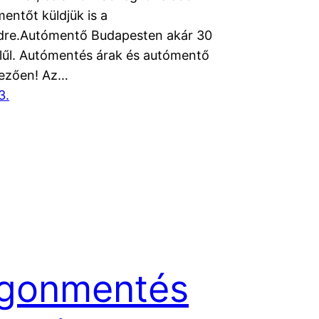
entőt küldjük is a
dre.Autómentő Budapesten akár 30
lűl. Autómentés árak és autómentő
vezően! Az…
3.
rgonmentés