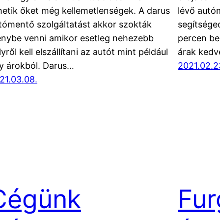
hetik őket még kellemetlenségek. A darus
lévő autóm
tómentő szolgáltatást akkor szokták
segítsége
énybe venni amikor esetleg nehezebb
percen be
lyről kell elszállítani az autót mint például
árak ked
y árokból. Darus…
2021.02.2
21.03.08.
Cégünk
Fu