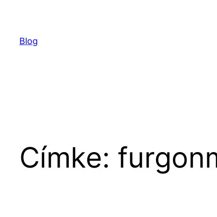
Ugrás
a
tartalomhoz
Blog
Címke:
furgon