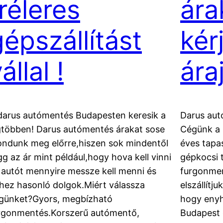
réleres
ára
gépszállítást
kér
állal !
ára
darus autómentés Budapesten keresik a
Darus aut
gtöbben! Darus autómentés árakat sose
Cégünk a 
ndunk meg előrre,hiszen sok mindentől
éves tapa
gg az ár mint például,hogy hova kell vinni
gépkocsi 
 autót mennyire messze kell menni és
furgonmen
hez hasonló dolgok.Miért válassza
elszállítj
günket?Gyors, megbízható
hogy enyh
rgonmentés.Korszerű autómentő,
Budapest 