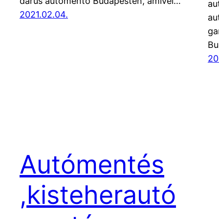
darus autómentő Budapesten, amivel…
au
2021.02.04.
au
ga
Bu
20
Autómentés
,kisteherautó