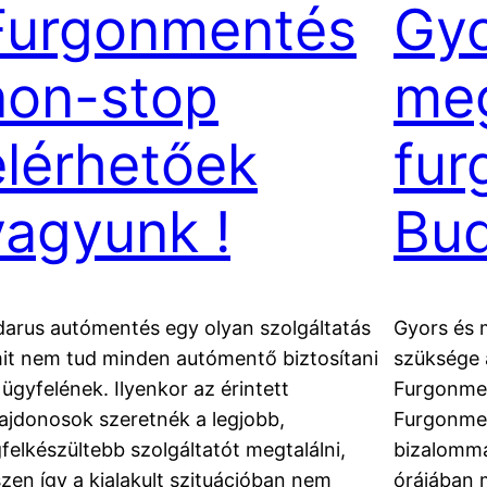
Furgonmentés
Gyo
non-stop
me
elérhetőek
fur
vagyunk !
Bud
darus autómentés egy olyan szolgáltatás
Gyors és 
it nem tud minden autómentő biztosítani
szüksége a
 ügyfelének. Ilyenkor az érintett
Furgonmen
lajdonosok szeretnék a legjobb,
Furgonmen
gfelkészültebb szolgáltatót megtalálni,
bizalomma
szen így a kialakult szituációban nem
órájában 