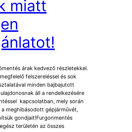
k miatt
jen
jánlatot!
ómentés árak kedvező részletekkel.
megfelelő felszereléssel és sok
sztalatával minden bajbajutott
tulajdonosnak áll a rendelkezésére
téssel kapcsolatban, mely során
uk a meghibásodott gépjárművét,
ítsük gondjait!Furgonmentés
egész területén az összes