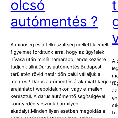
olcsó
t
autómentés ?
v
A minőség és a felkészültség mellett kiemelt
figyelmet fordítunk arra, hogy az ügyfelek
hívása után minél hamarabb rendelkezésre
A 
tudjunk állni.Darus autómentés Budapest
le
területén rövid határidőn belül vállaljuk a
mo
mentést! Darus autómentés árak miatt kérjen
fü
árajánlatot weboldalunkon vagy e-mailen
az
keresztül. A darus autómentő segítségével
eh
könnyedén veszünk bármilyen
cé
akadályt.Minden ilyen esetben megoldás a
fu