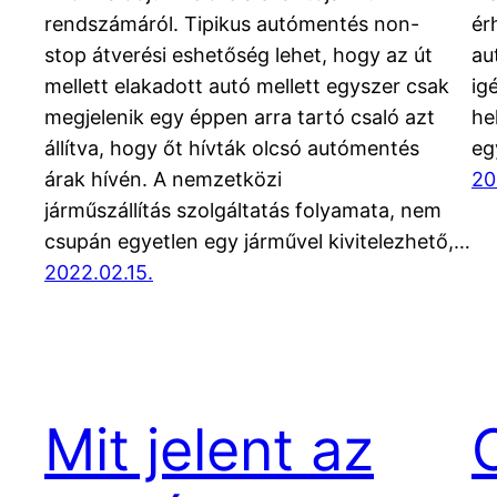
rendszámáról. Tipikus autómentés non-
ér
stop átverési eshetőség lehet, hogy az út
au
mellett elakadott autó mellett egyszer csak
ig
megjelenik egy éppen arra tartó csaló azt
he
állítva, hogy őt hívták olcsó autómentés
eg
árak hívén. A nemzetközi
20
járműszállítás szolgáltatás folyamata, nem
csupán egyetlen egy járművel kivitelezhető,…
2022.02.15.
Mit jelent az