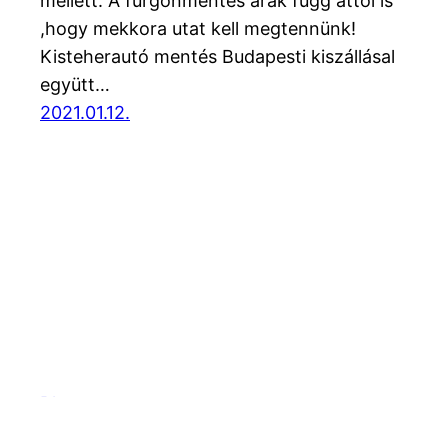
mellett. A furgonmentés árak függ attól is
,hogy mekkora utat kell megtennünk!
Kisteherautó mentés Budapesti kiszállásal
együtt…
2021.01.12.
Blog