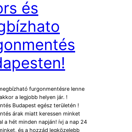
rs és
gbízhato
gonmentés
apesten!
megbízható furgonmentésre lenne
kkor a legjobb helyen jár. !
tés Budapest egész területén !
tés árak miatt keressen minket
l a hét minden napján! ívj a nap 24
minket, és a hozzád legközelebb