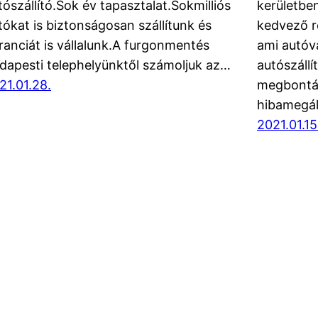
tószállító.Sok év tapasztalat.Sokmilliós
kerületbe
tókat is biztonságosan szállítunk és
kedvező r
ranciát is vállalunk.A furgonmentés
ami autóv
dapesti telephelyünktől számoljuk az…
autószáll
21.01.28.
megbontás
hibamegál
2021.01.15