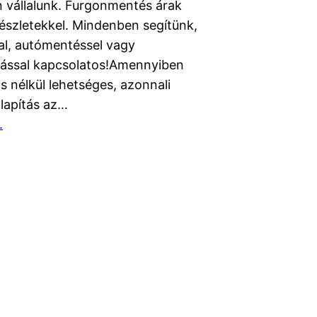
n vállalunk. Furgonmentés árak
észletekkel. Mindenben segítünk,
al, autómentéssel vagy
ítással kapcsolatos!Amennyiben
 nélkül lehetséges, azonnali
lapítás az…
.