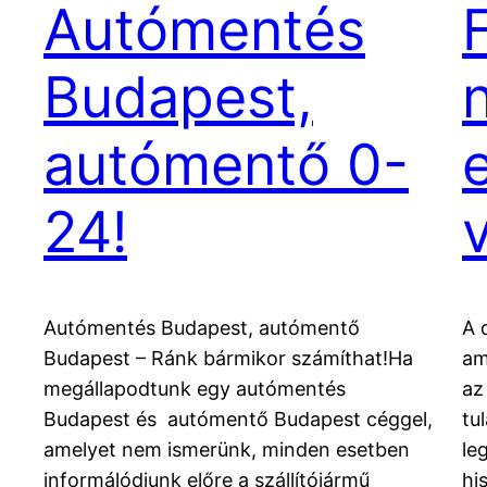
Autómentés
Budapest,
autómentő 0-
24!
Autómentés Budapest, autómentő
A 
Budapest – Ránk bármikor számíthat!Ha
am
megállapodtunk egy autómentés
az
Budapest és autómentő Budapest céggel,
tu
amelyet nem ismerünk, minden esetben
le
informálódjunk előre a szállítójármű
hi