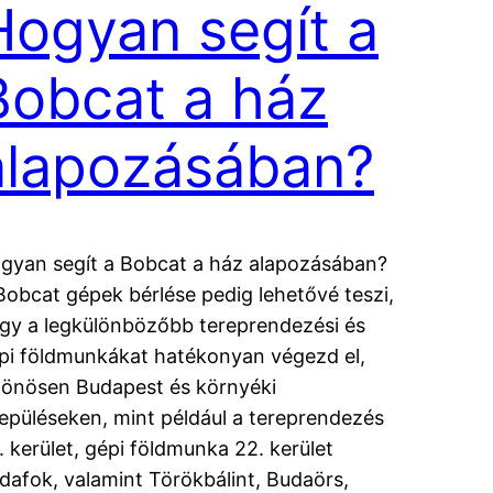
Hogyan segít a
Bobcat a ház
alapozásában?
gyan segít a Bobcat a ház alapozásában?
Bobcat gépek bérlése pedig lehetővé teszi,
gy a legkülönbözőbb tereprendezési és
pi földmunkákat hatékonyan végezd el,
lönösen Budapest és környéki
lepüléseken, mint például a tereprendezés
. kerület, gépi földmunka 22. kerület
dafok, valamint Törökbálint, Budaörs,