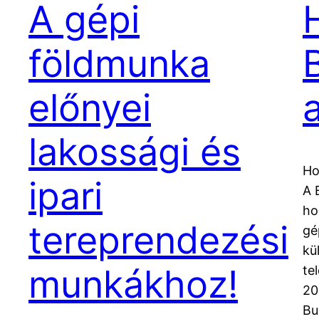
A gépi
földmunka
előnyei
lakossági és
Ho
ipari
A 
ho
tereprendezési
gé
kü
munkákhoz!
te
20
Bu