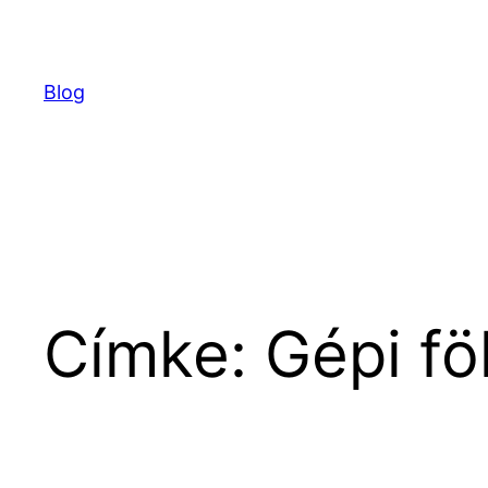
Ugrás
a
tartalomhoz
Blog
Címke:
Gépi fö