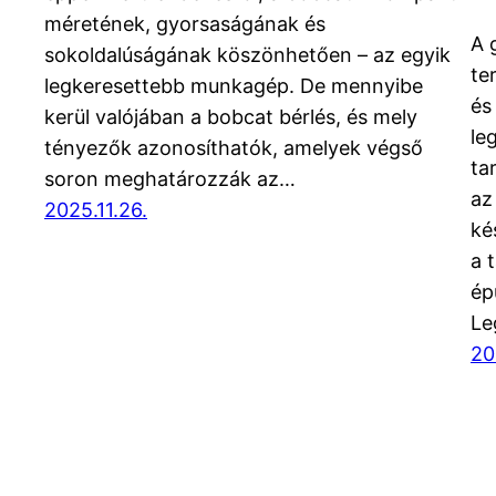
méretének, gyorsaságának és
A 
sokoldalúságának köszönhetően – az egyik
te
legkeresettebb munkagép. De mennyibe
és
kerül valójában a bobcat bérlés, és mely
le
tényezők azonosíthatók, amelyek végső
ta
soron meghatározzák az…
az
2025.11.26.
ké
a 
ép
Le
20