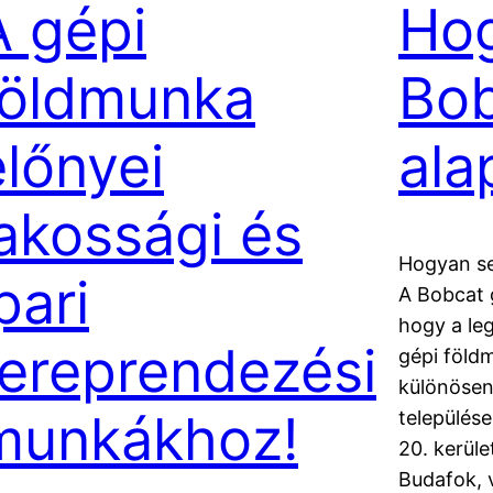
A gépi
Hog
földmunka
Bob
előnyei
ala
lakossági és
Hogyan se
pari
A Bobcat 
hogy a le
tereprendezési
gépi föld
különösen
munkákhoz!
település
20. kerüle
Budafok, 