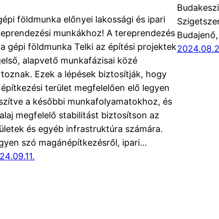
Budakeszi,
gépi földmunka előnyei lakossági és ipari
Szigetszen
reprendezési munkákhoz! A tereprendezés
Budajenő,
 a gépi földmunka Telki az építési projektek
2024.08.2
gelső, alapvető munkafázisai közé
rtoznak. Ezek a lépések biztosítják, hogy
 építkezési terület megfelelően elő legyen
szítve a későbbi munkafolyamatokhoz, és
talaj megfelelő stabilitást biztosítson az
ületek és egyéb infrastruktúra számára.
gyen szó magánépítkezésről, ipari…
24.09.11.