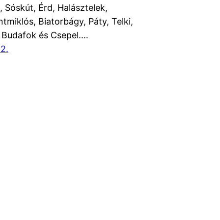
 Sóskút, Érd, Halásztelek,
tmiklós, Biatorbágy, Páty, Telki,
 Budafok és Csepel.…
2.