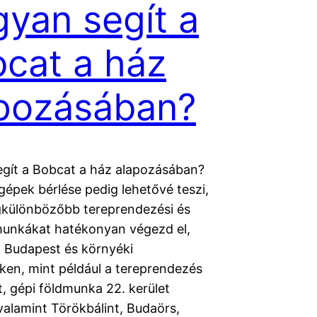
yan segít a
cat a ház
pozásában?
gít a Bobcat a ház alapozásában?
gépek bérlése pedig lehetővé teszi,
gkülönbözőbb tereprendezési és
munkákat hatékonyan végezd el,
 Budapest és környéki
eken, mint például a tereprendezés
t, gépi földmunka 22. kerület
valamint Törökbálint, Budaörs,