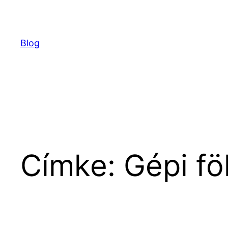
Ugrás
a
tartalomhoz
Blog
Címke:
Gépi f