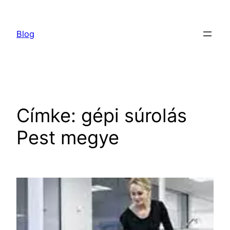
Ugrás
a
Blog
tartalomhoz
Címke:
gépi súrolás
Pest megye