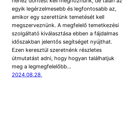
nehéz döntést kell meghoznunk, de talán az
egyik legérzelmesebb és legfontosabb az,
amikor egy szerettünk temetését kell
megszerveznünk. A megfelelő temetkezési
szolgáltató kiválasztása ebben a fájdalmas
időszakban jelentős segítséget nyújthat.
Ezen keresztül szeretnénk részletes
útmutatást adni, hogy hogyan találhatjuk
meg a legmegfelelőbb…
2024.08.28.