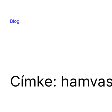
Ugrás
a
tartalomhoz
Blog
Címke:
hamvas