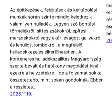
mi
Az építkezések, felújítások és kertápolási
ér
munkák során szinte mindig keletkezik
ré
valamilyen hulladék. Legyen szó bontási
es
törmelékről, sittes zsákokról, építési
bé
maradékokról vagy akár levágott gallyakról
20
és lehullott lombokról, a megfelelő
hulladékkezelés elkerülhetetlen. A
konténeres hulladékszállítás Magyarország-
szerte bevált és hatékony megoldást kínál
ezekre a helyzetekre – de a folyamat sokkal
összetettebb, mint sokan gondolnák. Ebben
a részletes…
2025.11.19.