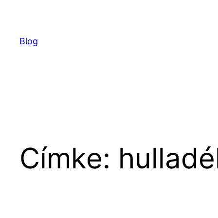
Ugrás
a
tartalomhoz
Blog
Címke:
hulladé