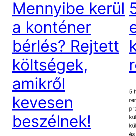
Mennyibe kerül
a konténer
bérlés? Rejtett
költségek,
amikről
5 
kevesen
re
pr
beszélnek!
kü
kü
és