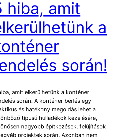
5 hiba, amit
elkerülhetünk a
konténer
rendelés során!
hiba, amit elkerülhetünk a konténer
ndelés során. A konténer bérlés egy
aktikus és hatékony megoldás lehet a
lönböző típusú hulladékok kezelésére,
lönösen nagyobb építkezések, felújítások
 egyéb projektek során. Azonban nem