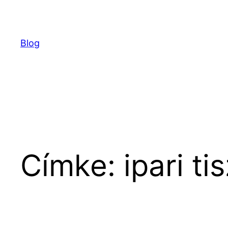
Ugrás
a
tartalomhoz
Blog
Címke:
ipari ti