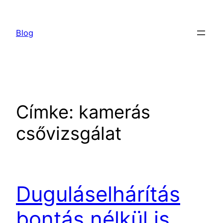
Ugrás
a
Blog
tartalomhoz
Címke:
kamerás
csővizsgálat
Duguláselhárítás
bontás nélkül is