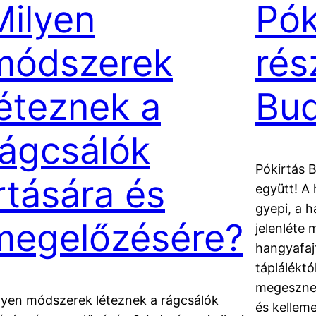
Milyen
Pók
módszerek
rés
léteznek a
Bud
rágcsálók
Pókirtás 
irtására és
együtt! A 
gyepi, a h
megelőzésére?
jelenléte 
hangyafaj
táplálékt
megesznek
lyen módszerek léteznek a rágcsálók
és kelleme