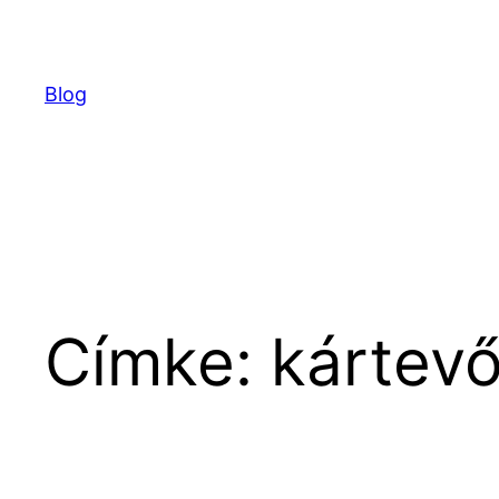
Ugrás
a
tartalomhoz
Blog
Címke:
kártev