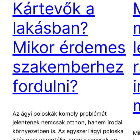
Kártevők a
lakásban?
Mikor érdemes
szakemberhez
fordulni?
Az ágyi poloskák komoly problémát
jelentenek nemcsak otthon, hanem irodai
környezetben is. Az egyszeri ágyi poloska
Mi
irtás nem garantálja, hogy a rovarok ne