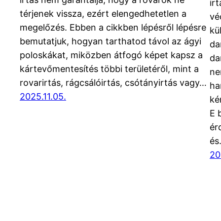
ir
térjenek vissza, ezért elengedhetetlen a
vé
megelőzés. Ebben a cikkben lépésről lépésre
kü
bemutatjuk, hogyan tarthatod távol az ágyi
da
poloskákat, miközben átfogó képet kapsz a
da
kártevőmentesítés többi területéről, mint a
ne
rovarirtás, rágcsálóirtás, csótányirtás vagy…
ha
2025.11.05.
ké
E 
ér
és
20