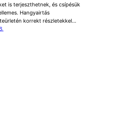
et is terjeszthetnek, és csípésük
ellemes. Hangyairtás
teürletén korrekt részletekkel…
6.