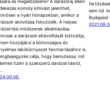
tására és megelőzésére? A darázsraj elleni
fertőzések
dekezés komoly kihívást jelenthet,
sem túl k
lönösen a nyári hónapokban, amikor a
Budapest 
rázsok aktivitása fokozódik. A helyes
2021.08.2
rázsirtási módszerek alkalmazása
mcsak a darázsok eltávolítását biztosítja,
nem hozzájárul a biztonságos és
nyelmes lakókörnyezet fenntartásához is.
blogbejegyzés célja, hogy bemutassa, mit
demes tudni a szakszerű darázsirtásról,
…
24.09.06.