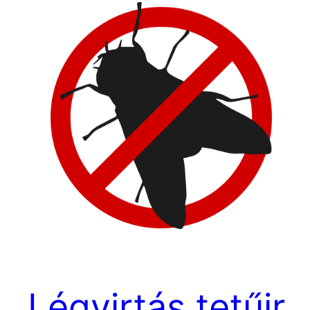
Légyirtás,tetűir