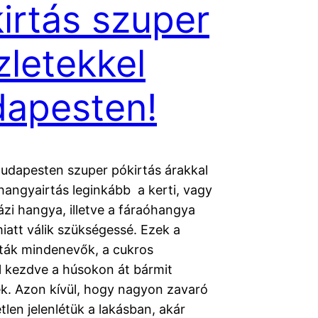
irtás szuper
zletekkel
apesten!
Budapesten szuper pókirtás árakkal
hangyairtás leginkább a kerti, vagy
ázi hangya, illetve a fáraóhangya
miatt válik szükségessé. Ezek a
ták mindenevők, a cukros
ól kezdve a húsokon át bármit
. Azon kívül, hogy nagyon zavaró
tlen jelenlétük a lakásban, akár