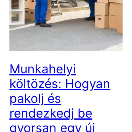
Munkahelyi
költözés: Hogyan
pakolj és
rendezkedj be
gyorsan egy új