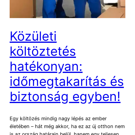
Közületi
költöztetés
hatékonyan:
időmegtakarítás és
biztonság egyben!
Egy költözés mindig nagy lépés az ember
életében – hát még akkor, ha ez az új otthon nem
is az ország határain belül, hanem egy teljesen