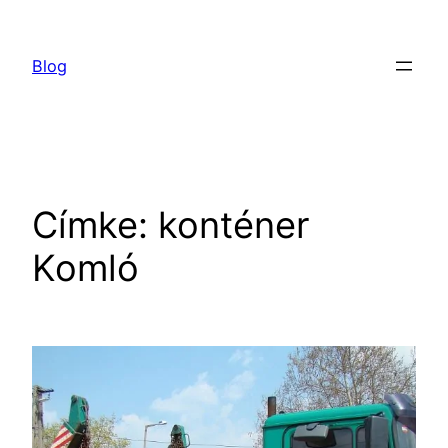
Ugrás
a
Blog
tartalomhoz
Címke:
konténer
Komló