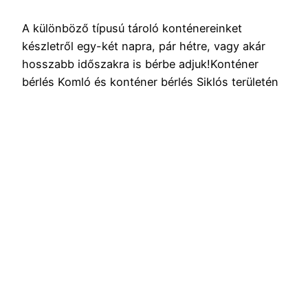
A különböző típusú tároló konténereinket
készletről egy-két napra, pár hétre, vagy akár
hosszabb időszakra is bérbe adjuk!Konténer
bérlés Komló és konténer bérlés Siklós területén
szuper feltételekkel és árakkal együtt.A konténer
bérlés Szentlőrincen attól is függ ,hogy mekkora
konténert szeretne bérelni és természetesen
,hogy hány napra. Konténer bérlés Pécsen is
lehetséges rövid határidőn belül. A konténer…
2021.01.14.