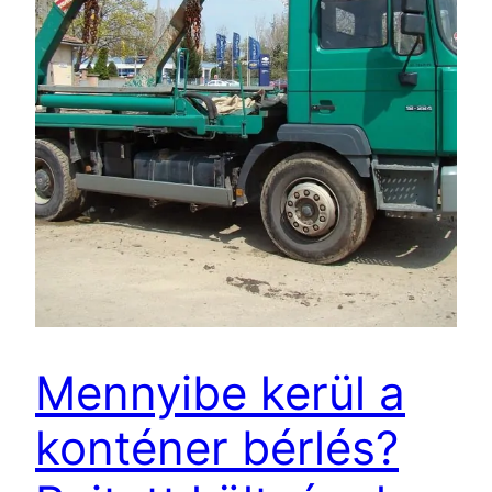
Mennyibe kerül a
konténer bérlés?