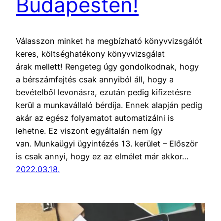
Budapesten!
Válasszon minket ha megbízható könyvvizsgálót
keres, költséghatékony könyvvizsgálat
árak mellett! Rengeteg úgy gondolkodnak, hogy
a bérszámfejtés csak annyiból áll, hogy a
bevételből levonásra, ezután pedig kifizetésre
kerül a munkavállaló bérdíja. Ennek alapján pedig
akár az egész folyamatot automatizálni is
lehetne. Ez viszont egyáltalán nem így
van. Munkaügyi ügyintézés 13. kerület – Először
is csak annyi, hogy ez az elmélet már akkor…
2022.03.18.