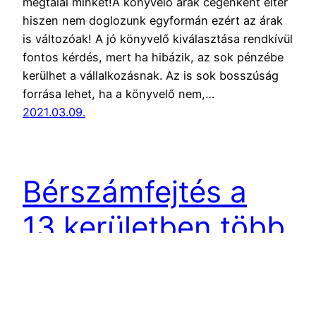
megtalál minket!A könyvelő árak cégenként eltér
hiszen nem doglozunk egyformán ezért az árak
is változóak! A jó könyvelő kiválasztása rendkívül
fontos kérdés, mert ha hibázik, az sok pénzébe
kerülhet a vállalkozásnak. Az is sok bosszúság
forrása lehet, ha a könyvelő nem,…
2021.03.09.
Bérszámfejtés a
13.kerületben több
éves
tapasztalattal!