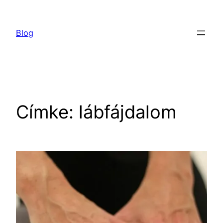
Ugrás
a
Blog
tartalomhoz
Címke:
lábfájdalom