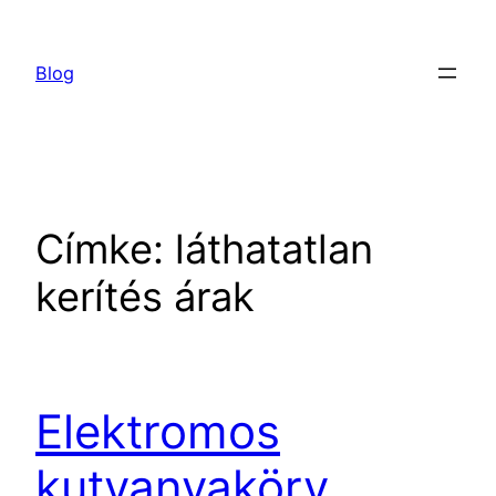
Ugrás
a
Blog
tartalomhoz
Címke:
láthatatlan
kerítés árak
Elektromos
kutyanyakörv,