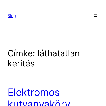
Ugrás
a
Blog
tartalomhoz
Címke:
láthatatlan
kerítés
Elektromos
kutyanyakörv,