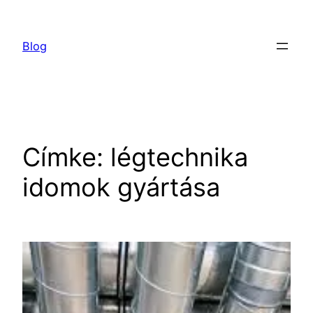
Ugrás
a
Blog
tartalomhoz
Címke:
légtechnika
idomok gyártása