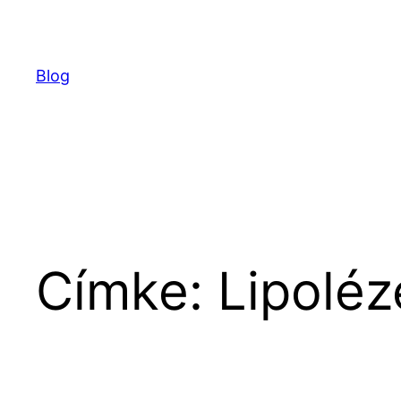
Ugrás
a
tartalomhoz
Blog
Címke:
Lipoléz