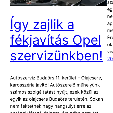
sz
eg
ne
Így zajlik a
ap
me
fékjavítás Opel
Ér
ol
szervizünkben!
vi
20
Autószerviz Budaörs 11. kerület – Olajcsere,
karosszéria javító! Autószerelő műhelyünk
számos szolgáltatást nyújt, ezek közül az
egyik az olajcsere Budaörs területén. Sokan
nem fektetnek nagy hangsúlyt erre az