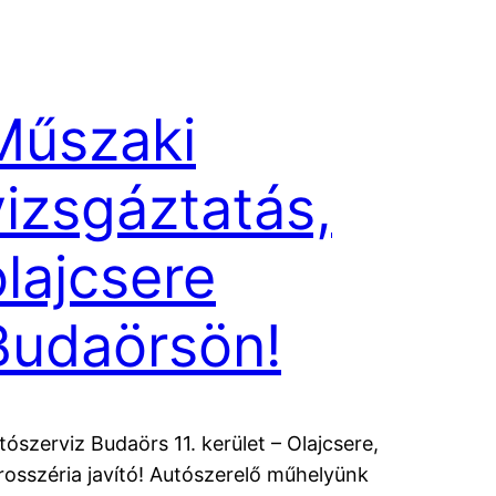
Műszaki
vizsgáztatás,
olajcsere
Budaörsön!
tószerviz Budaörs 11. kerület – Olajcsere,
rosszéria javító! Autószerelő műhelyünk