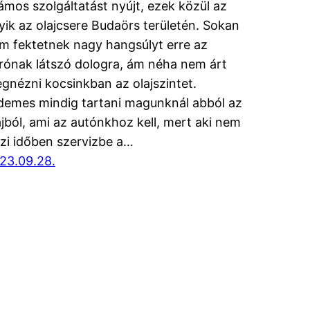
ámos szolgáltatást nyújt, ezek közül az
yik az olajcsere Budaörs területén. Sokan
m fektetnek nagy hangsúlyt erre az
rónak látszó dologra, ám néha nem árt
gnézni kocsinkban az olajszintet.
demes mindig tartani magunknál abból az
ajból, ami az autónkhoz kell, mert aki nem
szi időben szervizbe a…
23.09.28.