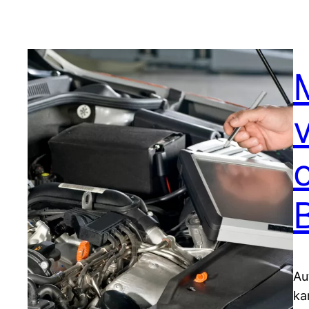
Au
ka