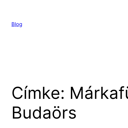
Ugrás
a
tartalomhoz
Blog
Címke:
Márkaf
Budaörs