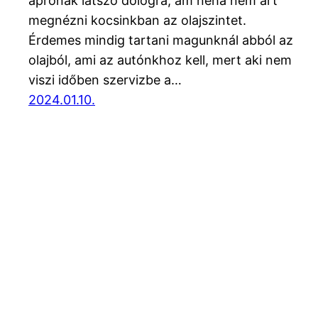
aprónak látszó dologra, ám néha nem árt
megnézni kocsinkban az olajszintet.
Érdemes mindig tartani magunknál abból az
olajból, ami az autónkhoz kell, mert aki nem
viszi időben szervizbe a…
2024.01.10.
Blog