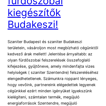
fürdőszobai
kiegészítők
Budakeszi!
Szaniter Budapest és szaniter Budakeszi
területein, vásároljon most megbízható cégünktől
kedvező árak mellett! Jelentése árnyaltabb: az
olyan fürdőszobai felszerelések összefoglaló
kifejezése, gyűjtőneve, amely mindenfajta vizes
helyiségek ( szaniter Szentendre) felszereléséhez
elengedhetetlenek. Számunkra roppant lényeges,
hogy vevőink, partnereink elégedettek legyenek
cégünkkel ezért minden igényüket igyekszünk
kielégíteni, számtalan termék, megújuló
energiaforrások Szentendre, megújuló