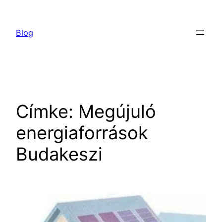
Ugrás
a
Blog
tartalomhoz
Címke:
Megújuló
energiaforrások
Budakeszi