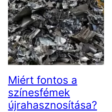
Miért fontos a
színesfémek
újrahasznosítása?