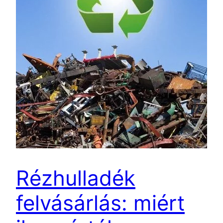
Rézhulladék
felvásárlás: miért