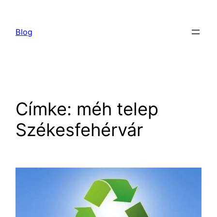
Ugrás
a
Blog
tartalomhoz
Címke:
méh telep
Székesfehérvár