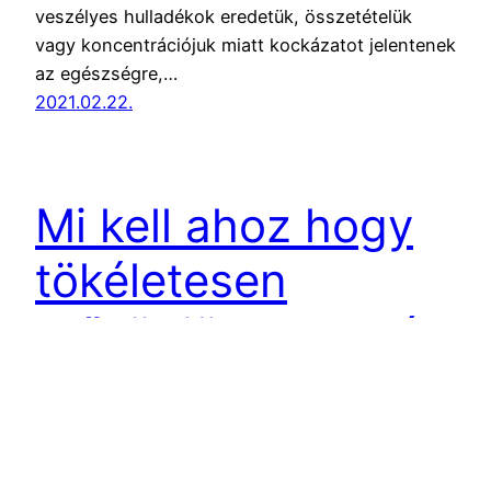
veszélyes hulladékok eredetük, összetételük
vagy koncentrációjuk miatt kockázatot jelentenek
az egészségre,…
2021.02.22.
Mi kell ahoz hogy
tökéletesen
működjön egy Méh
telep?
Átvevő kollégáink fajtánként mérik a leadott