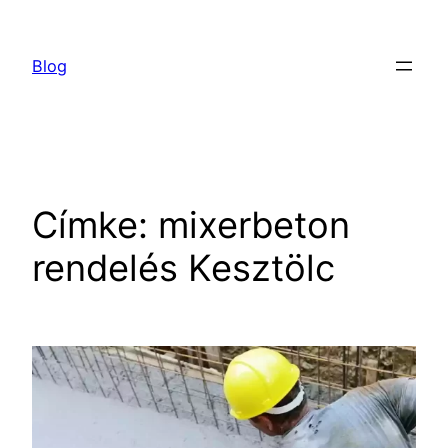
Ugrás
a
Blog
tartalomhoz
Címke:
mixerbeton
rendelés Kesztölc