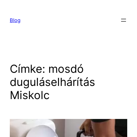
Ugrás
a
Blog
tartalomhoz
Címke:
mosdó
duguláselhárítás
Miskolc