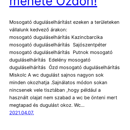
menete Ózdon!
Mosogató duguláselhárítást ezeken a területeken
vállalunk kedvező árakon:
mosogató duguláselhárítás Kazincbarcika
mosogató duguláselhárítás Sajószentpéter
mosogató duguláselhárítás Putnok mosogató
duguláselhárítás Edelény mosogató
duguláselhárítás Ózd mosogató duguláselhárítás
Miskolc A wc dugulást sajnos nagyon sok
minden okozhatja .Sajnálatos módon sokan
nincsenek vele tisztában ,hogy például a
használt olajat nem szabad a wc be önteni mert
megtapad és dugulást okoz. Wc…
2021.04.07.