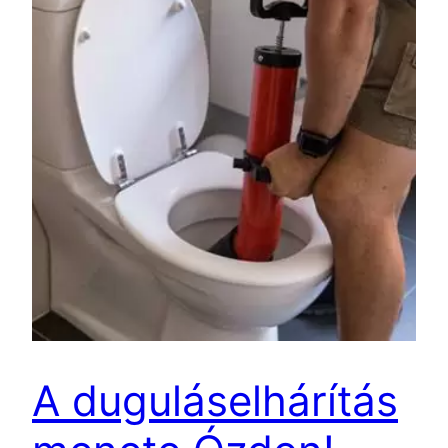
A duguláselhárítás