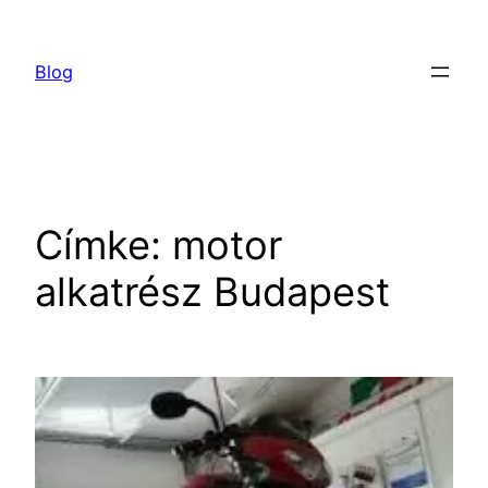
Ugrás
a
Blog
tartalomhoz
Címke:
motor
alkatrész Budapest