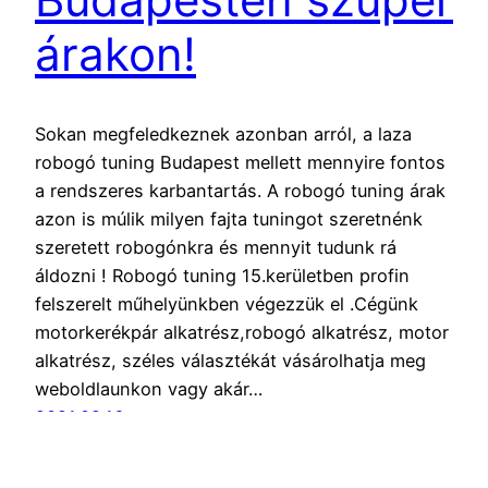
árakon!
Sokan megfeledkeznek azonban arról, a laza
robogó tuning Budapest mellett mennyire fontos
a rendszeres karbantartás. A robogó tuning árak
azon is múlik milyen fajta tuningot szeretnénk
szeretett robogónkra és mennyit tudunk rá
áldozni ! Robogó tuning 15.kerületben profin
felszerelt műhelyünkben végezzük el .Cégünk
motorkerékpár alkatrész,robogó alkatrész, motor
alkatrész, széles választékát vásárolhatja meg
weboldlaunkon vagy akár…
2021.02.16.