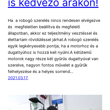
is kedvező árakon!
Ha a robogó szerelés nincs rendesen elvégezve
és megfelelően beállítva és megfelelő
állapotban, akkor ez teljesítmény vesztéssel és
élettartam rövidüléssel járhat.A robogó szerelés
egyik legkényesebb pontja, ha a motorhoz és a
dugattyúhoz is hozzá kell nyúlni.A kétütemű
motorok nagy része két gyűrűs dugattyúval van
szerelve, nagyon fontos művelet a gyűrűk
felhelyezése és a helyes sorrend…
2021.03.17.