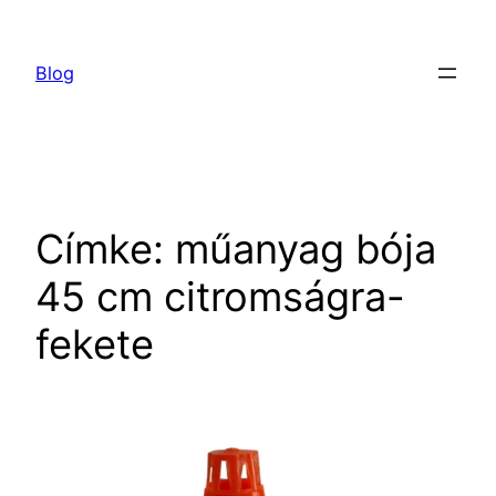
Ugrás
a
Blog
tartalomhoz
Címke:
műanyag bója
45 cm citromságra-
fekete