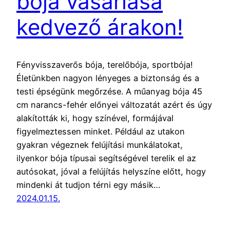
bója vásárlása
kedvező árakon!
Fényvisszaverős bója, terelőbója, sportbója!
Életünkben nagyon lényeges a biztonság és a
testi épségünk megőrzése. A műanyag bója 45
cm narancs-fehér előnyei változatát azért és úgy
alakították ki, hogy színével, formájával
figyelmeztessen minket. Például az utakon
gyakran végeznek felújítási munkálatokat,
ilyenkor bója típusai segítségével terelik el az
autósokat, jóval a felújítás helyszíne előtt, hogy
mindenki át tudjon térni egy másik…
2024.01.15.