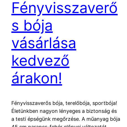
Fényvisszaverő
s bója
vásárlása
kedvező
árakon!
Fényvisszaverős bója, terelőbója, sportbója!
Életünkben nagyon lényeges a biztonság és
a testi épségünk megőrzése. A műanyag bója
45 cm narancs-fehér előnyei változatát