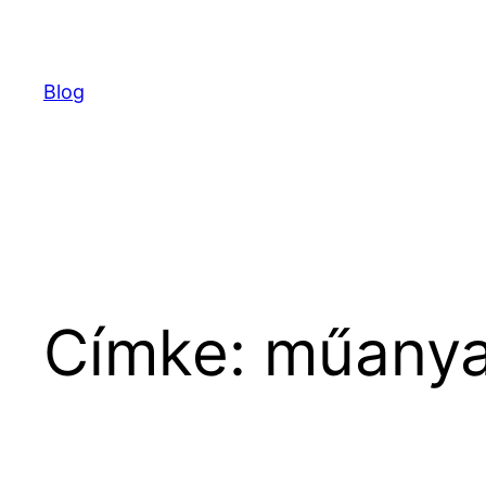
Ugrás
a
tartalomhoz
Blog
Címke:
műanya