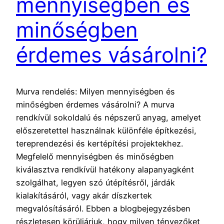
mennyiségben és
minőségben
érdemes vásárolni?
Murva rendelés: Milyen mennyiségben és
minőségben érdemes vásárolni? A murva
rendkívül sokoldalú és népszerű anyag, amelyet
előszeretettel használnak különféle építkezési,
tereprendezési és kertépítési projektekhez.
Megfelelő mennyiségben és minőségben
kiválasztva rendkívül hatékony alapanyagként
szolgálhat, legyen szó útépítésről, járdák
kialakításáról, vagy akár díszkertek
megvalósításáról. Ebben a blogbejegyzésben
részletesen körüljárjuk, hogy milyen tényezőket