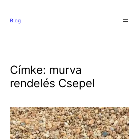
Ugrás
a
Blog
tartalomhoz
Címke:
murva
rendelés Csepel