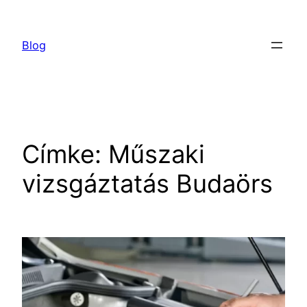
Ugrás
a
Blog
tartalomhoz
Címke:
Műszaki
vizsgáztatás Budaörs