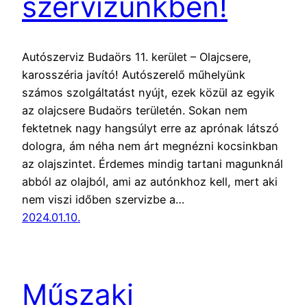
szervizünkben!
Autószerviz Budaörs 11. kerület – Olajcsere,
karosszéria javító! Autószerelő műhelyünk
számos szolgáltatást nyújt, ezek közül az egyik
az olajcsere Budaörs területén. Sokan nem
fektetnek nagy hangsúlyt erre az aprónak látszó
dologra, ám néha nem árt megnézni kocsinkban
az olajszintet. Érdemes mindig tartani magunknál
abból az olajból, ami az autónkhoz kell, mert aki
nem viszi időben szervizbe a…
2024.01.10.
Műszaki