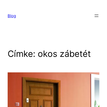
Ugrás
a
Blog
tartalomhoz
Címke:
okos zábetét